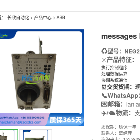
置：
长欣自动化
>
产品中心
>
ABB
♻️
型号：NEG23
✳️
产品特征
：
执行控制程序
处理数据运算
协调系统通信
⏰交货货期：
📞WhatsAp
💌邮箱：
lanl
✈️/🛳️物流：
支
质保期：质保一年
联系人：蓝经理
咨询来电：153592