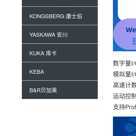
KONGSBERG 康士伯
YASKAWA 安川
KUKA 库卡
数字量I/
KEBA
‌模拟量I
高速计数
B&R贝加莱
运动控制
支持Prof