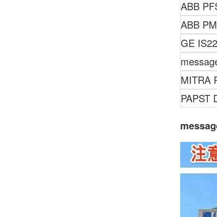
ABB
PF
ABB
PM
GE
IS2
messag
MITRA 
PAPST 
messa