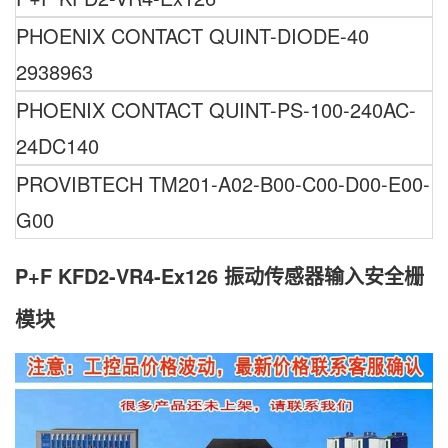
PHOENIX CONTACT QUINT-DIODE-40
2938963
PHOENIX CONTACT QUINT-PS-100-240AC-
24DC140
PROVIBTECH TM201-A02-B00-C00-D00-E00-
G00
P+F KFD2-VR4-Ex126 振动传感器输入安全栅
模块